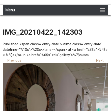
INSTITUT PEAULINE
Institut de beauté à Civray 86400
Skip
Menu
to
content
IMG_20210422_142303
Published <span class="entry-date"><time class="entry-date"
datetime="%1$s">%2$s</time></span> at <a href="%3$s">%4$s
× %5$s</a> in <a href="%6$s" rel="gallery">%7$s</a>
←
Previous
Next
→