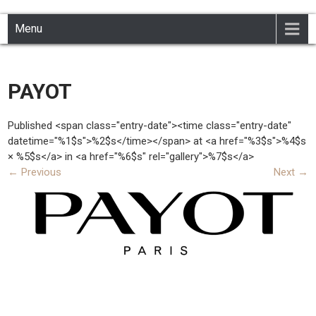
INSTITUT PEAULINE
Institut de beauté à Civray 86400
Skip
Menu
to
content
PAYOT
Published <span class="entry-date"><time class="entry-date"
datetime="%1$s">%2$s</time></span> at <a href="%3$s">%4$s
× %5$s</a> in <a href="%6$s" rel="gallery">%7$s</a>
←
Previous
Next
→