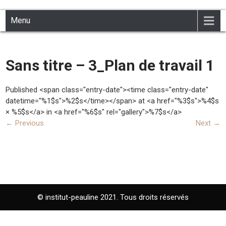
INSTITUT PEAULINE
Institut de beauté à Civray 86400
Skip
Menu
to
content
Sans titre – 3_Plan de travail 1
Published <span class="entry-date"><time class="entry-date"
datetime="%1$s">%2$s</time></span> at <a href="%3$s">%4$s
× %5$s</a> in <a href="%6$s" rel="gallery">%7$s</a>
←
Previous
Next
→
© institut-peauline 2021. Tous droits réservés