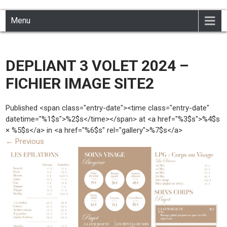
INSTITUT PEAULINE
Institut de beauté à Civray 86400
Skip
Menu
to
content
DEPLIANT 3 VOLET 2024 –
FICHIER IMAGE SITE2
Published <span class="entry-date"><time class="entry-date"
datetime="%1$s">%2$s</time></span> at <a href="%3$s">%4$s
× %5$s</a> in <a href="%6$s" rel="gallery">%7$s</a>
←
Previous