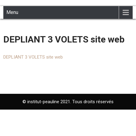
INSTITUT PEAULINE
Institut de beauté à Civray 86400
Skip
Menu
to
content
DEPLIANT 3 VOLETS site web
DEPLIANT 3 VOLETS site web
© institut-peauline 2021. Tous droits réservés